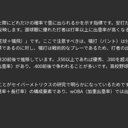
者が打席に立った際にどれだけの確率で塁に出られるかを示す指標で
反映します。選球眼に優れた打者は打率以上に出塁率が高くな
死球＋犠飛）」です。ここで注意すべきは、犠打（バント）は
果であるのに対し、犠打は戦術的なプレーであるため、打者の
20前後で推移しています。.350以上であれば優秀、.380を
塁率）があり、.400前後で争われることが多いです。高校野
ことがセイバーメトリクスの研究で明らかになっているためで
塁率＋長打率）の構成要素であり、wOBA（加重出塁率）では