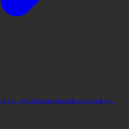
できます。OPSは打者の総合的な攻撃力を示す指標です。