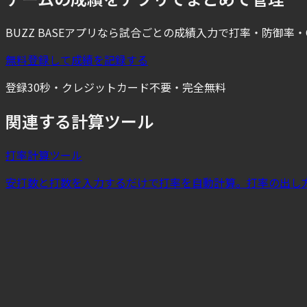
BUZZ BASEアプリなら試合ごとの成績入力で打率・防御
無料登録して成績を記録する
登録30秒・クレジットカード不要・完全無料
関連する計算ツール
打率計算ツール
安打数と打数を入力するだけで打率を自動計算。打率の出し