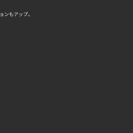
ションもアップ。